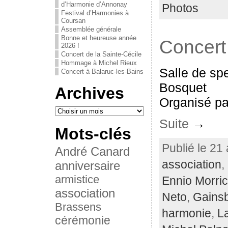
d’Harmonie d’Annonay
Photos
Festival d’Harmonies à
Coursan
Assemblée générale
Bonne et heureuse année
Concert
2026 !
Concert de la Sainte-Cécile
Hommage à Michel Rieux
Salle de sp
Concert à Balaruc-les-Bains
Bosquet
Archives
Organisé par
Suite
→
Mots-clés
Publié le 21 
André Canard
association
,
anniversaire
armistice
Ennio Morri
association
Neto
,
Gains
Brassens
harmonie
,
L
cérémonie