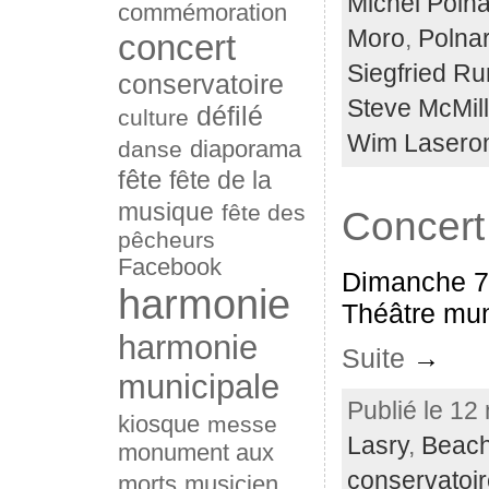
Michel Polna
commémoration
Moro
,
Polnar
concert
Siegfried Ru
conservatoire
Steve McMil
défilé
culture
Wim Lasero
diaporama
danse
fête
fête de la
musique
fête des
Concert 
pêcheurs
Facebook
Dimanche 7
harmonie
Théâtre muni
harmonie
Suite
→
municipale
Publié le 12
kiosque
messe
Lasry
,
Beach
monument aux
conservatoi
morts
musicien