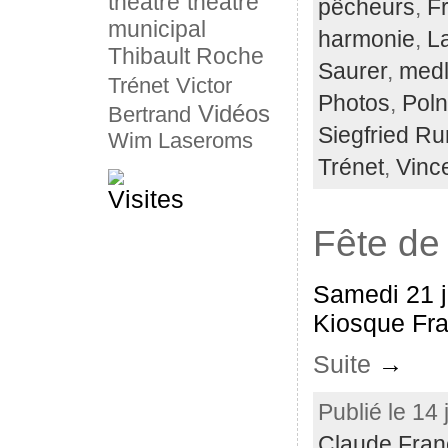
théâtre
théâtre
pêcheurs
,
F
municipal
harmonie
,
L
Thibault Roche
Saurer
,
medl
Trénet
Victor
Photos
,
Poln
Vidéos
Bertrand
Siegfried Ru
Wim Laseroms
Trénet
,
Vinc
Fête de
Samedi 21 j
Kiosque Fran
Suite
→
Publié le 14 
Claude Fran