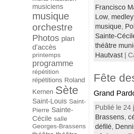
musiciens
Francisco M
musique
Low
,
medley
orchestre
musique
,
Po
Sainte-Cécil
Photos
plan
théâtre muni
d'accès
printemps
Hautvast
| C
programme
répétition
Fête de
répétitions
Roland
Sète
Kernen
Grand Pardo
Saint-Louis
Saint-
Publié le 24 
Sainte-
Pierre
Brassens
,
c
Cécile
salle
Georges-Brassens
défilé
,
Denni