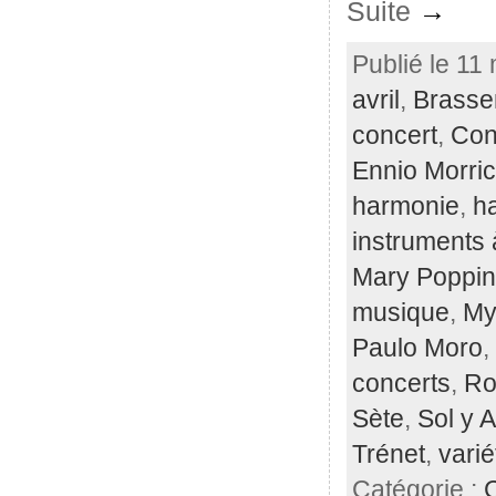
Suite
→
Publié le 11
avril
,
Brasse
concert
,
Con
Ennio Morri
harmonie
,
h
instruments 
Mary Poppi
musique
,
My
Paulo Moro
,
concerts
,
Ro
Sète
,
Sol y 
Trénet
,
varié
Catégorie :