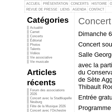
ACCUEIL
PRÉSENTATION
CONCERTS
HISTOIRE
O
REVUE DE PRESSE
LIENS
AGENDA
CONTACT
Catégories
Concert
Actualité
Carnet
Dimanche 6 
Concerts
Éditorial
Concert sou
Photos
Talents
Salle Georg
Vidéos
Vie associative
Vie musicale
avec la part
Articles
du Conserva
de Sète Agg
récents
Thibault Ro
Forum des associations
2026
Entrée gratu
Concert avec la Stadtkapelle
Neuburg
Programme 
Fête de la Musique 2026
Concert avec l’Orchestre