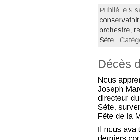
Publié le 9 
conservatoi
orchestre
,
r
Sète
| Catég
Décès d
Nous appren
Joseph Marc
directeur d
Sète, surve
Fête de la 
Il nous avait
derniers co