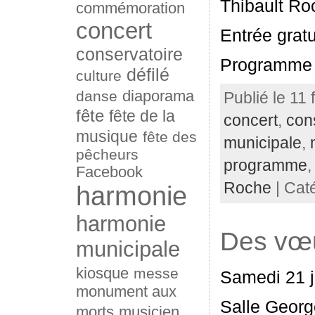
Thibault Ro
commémoration
concert
Entrée gratu
conservatoire
Programme 
défilé
culture
diaporama
danse
Publié le 11 
fête
fête de la
concert
,
con
musique
fête des
municipale
,
pêcheurs
programme
Facebook
Roche
| Cat
harmonie
harmonie
Des vœ
municipale
kiosque
messe
Samedi 21 j
monument aux
Salle Georg
morts
musicien