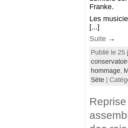
Franke.
Les musicie
[...]
Suite
→
Publié le 25 
conservatoi
hommage
,
M
Sète
| Catég
Reprise 
assembl