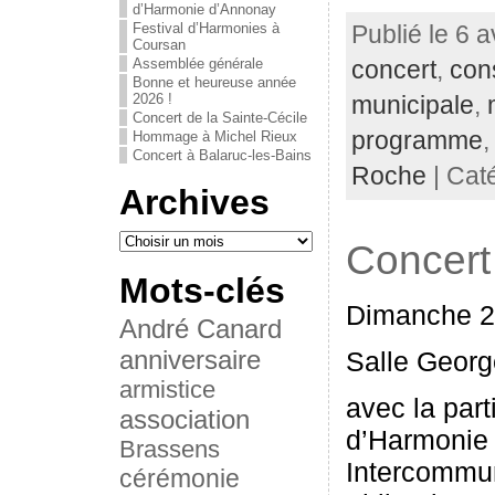
d’Harmonie d’Annonay
Festival d’Harmonies à
Publié le 6 a
Coursan
Assemblée générale
concert
,
con
Bonne et heureuse année
2026 !
municipale
,
Concert de la Sainte-Cécile
programme
Hommage à Michel Rieux
Concert à Balaruc-les-Bains
Roche
| Cat
Archives
Concert
Mots-clés
Dimanche 2 
André Canard
anniversaire
Salle Georg
armistice
avec la part
association
d’Harmonie
Brassens
Intercommun
cérémonie