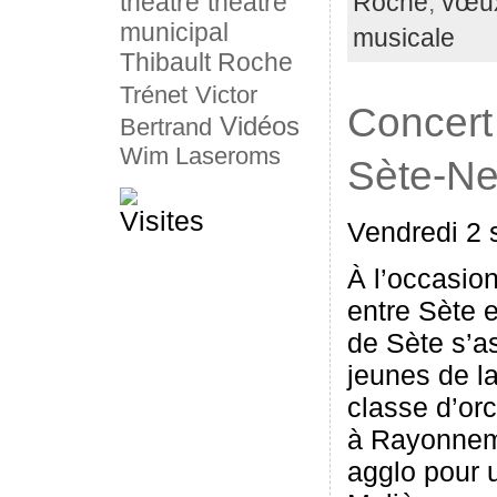
théâtre
théâtre
Roche
,
vœu
municipal
musicale
Thibault Roche
Trénet
Victor
Concert
Vidéos
Bertrand
Wim Laseroms
Sète-N
Vendredi 2 
À l’occasio
entre Sète 
de Sète s’a
jeunes de l
classe d’or
à Rayonnem
agglo pour 