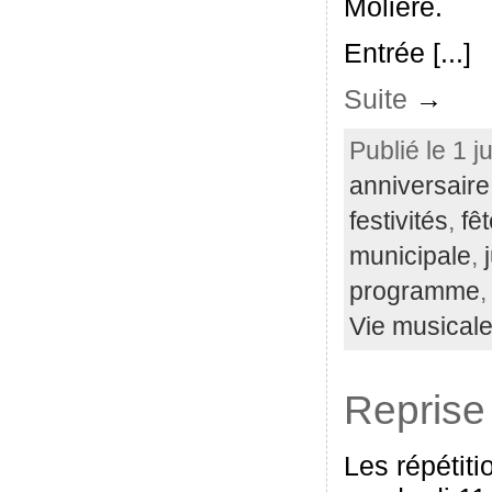
Molière.
Entrée [...]
Suite
→
Publié le 1 j
anniversaire
festivités
,
fê
municipale
,
programme
Vie musical
Reprise 
Les répétiti