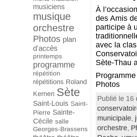
musiciens
À l’occasio
musique
des Amis de
orchestre
participe à 
traditionnel
Photos
plan
avec la cla
d'accès
Conservato
printemps
Sète-Thau a
programme
répétition
Programme
répétitions
Roland
Photos
Sète
Kernen
Publié le 16
Saint-Louis
Saint-
conservatoi
Sainte-
Pierre
municipale
,
Cécile
salle
orchestre
,
P
Georges-Brassens