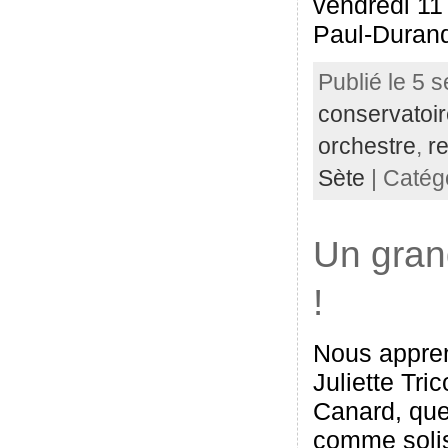
vendredi 11
Paul-Duran
Publié le 5 
conservatoi
orchestre
,
r
Sète
| Catég
Un grand
!
Nous appren
Juliette Tri
Canard, que 
comme solis