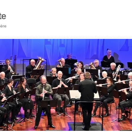
te
ière