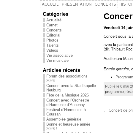
ACCUEIL
PRÉSENTATION
CONCERTS
HISTO
Catégories
Concer
Actualité
Carnet
Vendredi 14 jui
Concerts
Éditorial
Concert sous la 
Photos
avec la particip
Talents
(dir. Thibault Ro
Vidéos
Vie associative
Auditorium Maur
Vie musicale
Entrée gratuite, 
Articles récents
Forum des associations
Program
2026
Concert avec la Stadtkapelle
Publié le 6 mai 2
Neuburg
programme
,
rése
Fête de la Musique 2026
Concert avec l’Orchestre
d’Harmonie d’Annonay
Festival d’Harmonies à
←
Concert de pr
Coursan
Assemblée générale
Bonne et heureuse année
2026 !