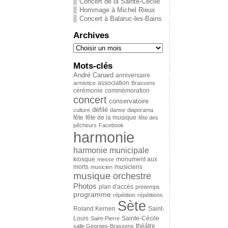
Concert de la Sainte-Cécile
Hommage à Michel Rieux
Concert à Balaruc-les-Bains
Archives
Mots-clés
André Canard
anniversaire
association
armistice
Brassens
cérémonie
commémoration
concert
conservatoire
défilé
culture
danse
diaporama
fête
fête de la musique
fête des
pêcheurs
Facebook
harmonie
harmonie municipale
kiosque
messe
monument aux
musiciens
morts
musicien
musique
orchestre
Photos
plan d'accès
printemps
programme
répétition
répétitions
Sète
Saint-
Roland Kernen
Louis
Sainte-Cécile
Saint-Pierre
théâtre
salle Georges-Brassens