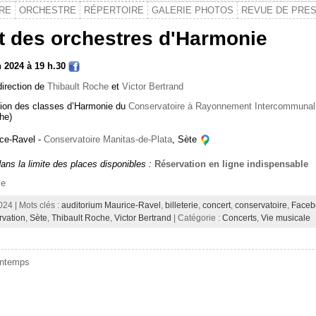
IRE
ORCHESTRE
RÉPERTOIRE
GALERIE PHOTOS
REVUE DE PRE
t des orchestres d'Harmonie
n 2024 à 19 h.30
direction de
Thibault Roche
et
Victor Bertrand
ation des classes d’Harmonie du
Conservatoire à Rayonnement Intercommunal 
che)
ice-Ravel -
Conservatoire Manitas-de-Plata
, Sète
dans la limite des places disponibles
:
Réservation en ligne indispensable
me
024 | Mots clés :
auditorium Maurice-Ravel
,
billeterie
,
concert
,
conservatoire
,
Faceb
rvation
,
Sète
,
Thibault Roche
,
Victor Bertrand
| Catégorie :
Concerts
,
Vie musicale
intemps